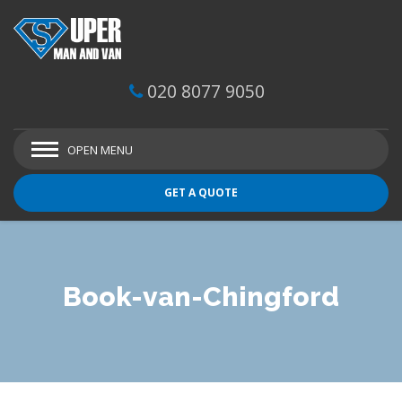
020 8077 9050
OPEN MENU
GET A QUOTE
Book-van-Chingford